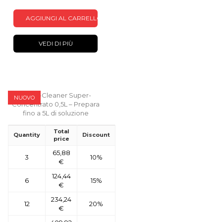
AGGIUNGI AL CARRELLO
VEDI DI PIÙ
NUOVO
Total
Quantity
Discount
price
65,88
3
10%
€
124,44
6
15%
€
234,24
12
20%
€