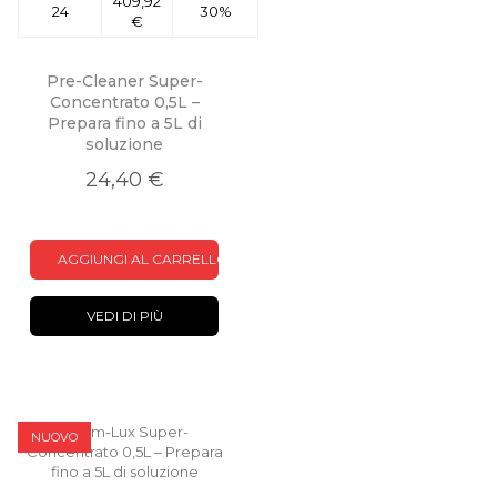
409,92
24
30%
€
Pre-Cleaner Super-
Concentrato 0,5L –
Prepara fino a 5L di
soluzione
24,40 €
AGGIUNGI AL CARRELLO
VEDI DI PIÙ
NUOVO