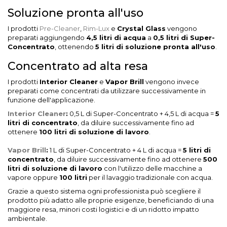
Soluzione pronta all'uso
I prodotti
Pre-Cleaner
,
Rim-Lux
e
Crystal Glass
vengono
preparati aggiungendo
4,5 litri di acqua
a
0,5 litri di Super-
Concentrato
, ottenendo
5 litri di soluzione pronta all'uso
.
Concentrato ad alta resa
I prodotti
Interior Cleaner
e
Vapor Brill
vengono invece
preparati come concentrati da utilizzare successivamente in
funzione dell'applicazione.
Interior Cleaner
:
0,5 L di Super-Concentrato + 4,5 L di acqua =
5
litri di concentrato
, da diluire successivamente fino ad
ottenere
100 litri di soluzione di lavoro
.
Vapor Brill
:
1 L di Super-Concentrato + 4 L di acqua =
5 litri di
concentrato
, da diluire successivamente fino ad ottenere
500
litri di soluzione di lavoro
con l'utilizzo delle macchine a
vapore oppure
100 litri
per il lavaggio tradizionale con acqua.
Grazie a questo sistema ogni professionista può scegliere il
prodotto più adatto alle proprie esigenze, beneficiando di una
maggiore resa, minori costi logistici e di un ridotto impatto
ambientale.