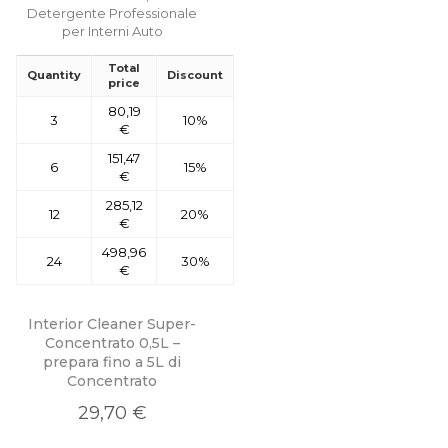
Total
Quantity
Discount
price
80,19
3
10%
€
151,47
6
15%
€
285,12
12
20%
€
498,96
24
30%
€
Interior Cleaner Super-
Concentrato 0,5L –
prepara fino a 5L di
Concentrato
29,70 €