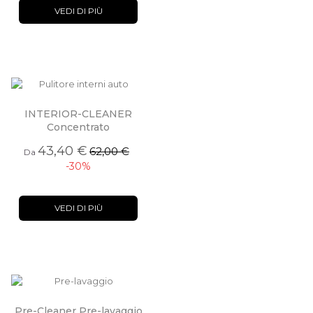
VEDI DI PIÙ
INTERIOR-CLEANER
Concentrato
43,40 €
62,00 €
Da
-30%
VEDI DI PIÙ
Pre-Cleaner Pre-lavaggio