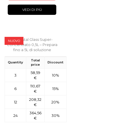
VEDI DI PIÙ
NUOVO
Total
Quantity
Discount
price
58,59
3
10%
€
110,67
6
15%
€
208,32
12
20%
€
364,56
24
30%
€