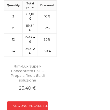
Total
Quantity
Discount
price
63,18
3
10%
€
119,34
6
15%
€
224,64
12
20%
€
393,12
24
30%
€
Rim-Lux Super-
Concentrato 0,5L –
Prepara fino a 5L di
soluzione
23,40 €
AGGIUNGI AL CARRELLO