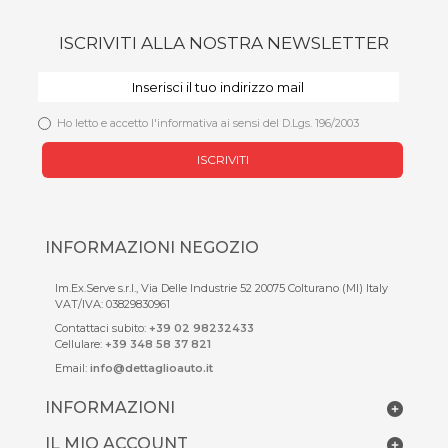
ISCRIVITI ALLA NOSTRA NEWSLETTER
Ho letto e accetto l'informativa ai sensi del D.Lgs. 196/2003
ISCRIVITI
INFORMAZIONI NEGOZIO
Im.Ex.Serve s.r.l., Via Delle Industrie 52 20075 Colturano (MI) Italy
VAT/IVA: 03829830961
Contattaci subito:
+39 02 98232433
Cellulare:
+39 348 58 37 821
Email:
info@dettaglioauto.it
INFORMAZIONI
IL MIO ACCOUNT