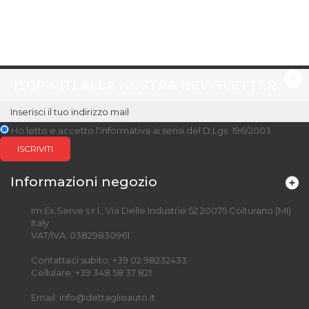
ISCRIVITI ALLA NOSTRA NEWSLETTER
Ho letto e accetto l'informativa ai sensi del D.Lgs. 196/2003
ISCRIVITI
Informazioni negozio
Im.Ex.Serve s.r.l., Via Delle Industrie 52 20075 Colturano (MI)
Italy
VAT/IVA: 03829830961
Contattaci subito:
+39 02 98232433
Cellulare:
+39 348 58 37 821
Email:
info@dettaglioauto.it