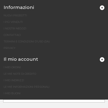
Informazioni
NUOVI PRODOTTI
I PIÙ VENDUTI
I NOSTRI NEGOZI
CONTATTACI
TERMINI E CONDIZIONI D'USO (DA)
PRIVACY
Il mio account
I MIEI ORDINI
LE MIE NOTE DI CREDITO
I MIEI INDIRIZZI
LE MIE INFORMAZIONI PERSONALI
I MIEI BUONI