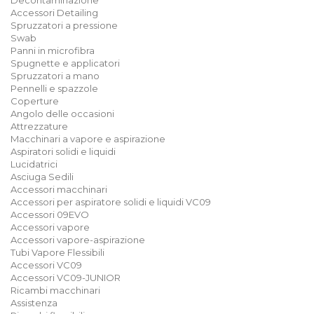
Decontaminazione
Accessori Detailing
Spruzzatori a pressione
Swab
Panni in microfibra
Spugnette e applicatori
Spruzzatori a mano
Pennelli e spazzole
Coperture
Angolo delle occasioni
Attrezzature
Macchinari a vapore e aspirazione
Aspiratori solidi e liquidi
Lucidatrici
Asciuga Sedili
Accessori macchinari
Accessori per aspiratore solidi e liquidi VC09
Accessori 09EVO
Accessori vapore
Accessori vapore-aspirazione
Tubi Vapore Flessibili
Accessori VC09
Accessori VC09-JUNIOR
Ricambi macchinari
Assistenza