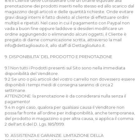
8.6 Il Cliente deve considerare che un ordine equivale alla
prenotazione dei prodotti inseriti nello stesso ed allo scarico dal
magazzino degli articoli e delle quantità richieste. Onde evitare
gravi disagi interni è fatto divieto al cliente di effettuare ordini
multipli e ripetuti. Nel caso in cui il pagamento con Paypal non
vada a buon fine oppure laddove si desideri modificare un
ordine aggiungendo o eliminando alcuni oggetti, il Cliente è
pregato di darne comunicazione scritta, attraverso la mail
info@dettaglioauto.it, allo staff di DettaglioAuto.it.
9. DISPONIBILITA’ DEL PRODOTTO E PRENOTAZIONE
9.1 Non tutti i Prodotti presenti sul Sito sono nella immediata
disponibilità del Venditore.
9.2 Se uno o più articoli del vostro carrello non dovessero essere
disponibili i tempi medi di consegna saranno di circa 2
settimane.
ATTENZIONE: la prenotazione è da considerarsi nulla senza il
pagamento!
9.4 In ogni caso, qualora per qualsiasi causa il Venditore non
possa far fronte all’ordine per indisponibilità, anche temporanea,
del prodotto in magazzino o per altra causa, si applica il comma
2 dell'art.6 del D. Lgs. 185/1999.
10. ASSISTENZA E GARANZIE. LIMITAZIONE DELLA