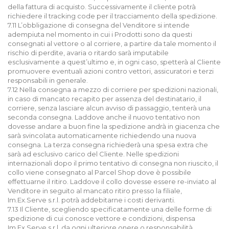
della fattura di acquisto. Successivamente il cliente potrà
richiedere il tracking code per il tracciamento della spedizione.
7.11 L’obbligazione di consegna del Venditore si intende
adempiuta nel momento in cui i Prodotti sono da questi
consegnati al vettore o al corriere, a partire da tale momento il
rischio di perdite, avaria o ritardo sarà imputabile
esclusivamente a quest’ultimo e, in ogni caso, spetterà al Cliente
promuovere eventuali azioni contro vettori, assicuratori e terzi
responsabili in generale.
7.12 Nella consegna a mezzo di corriere per spedizioni nazionali,
in caso di mancato recapito per assenza del destinatario, il
corriere, senza lasciare alcun avviso di passaggio, tenterà una
seconda consegna. Laddove anche il nuovo tentativo non
dovesse andare a buon fine la spedizione andrà in giacenza che
sarà svincolata automaticamente richiedendo una nuova
consegna. La terza consegna richiederà una spesa extra che
sarà ad esclusivo carico del Cliente. Nelle spedizioni
internazionali dopo il primo tentativo di consegna non riuscito, il
collo viene consegnato al Parcel Shop dove è possibile
effettuarne il ritiro. Laddove il collo dovesse essere re-inviato al
Venditore in seguito al mancato ritiro presso la filiale,
Im.Ex.Serve s.r.l. potrà addebitarne i costi derivanti.
7.13 Il Cliente, scegliendo specificatamente una delle forme di
spedizione di cui conosce vettore e condizioni, dispensa
Im.Ex.Serve s.r.l. da ogni ulteriore onere o responsabilità