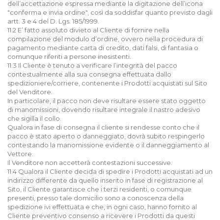
dell’accettazione espressa mediante la digitazione dell’icona
"conferma e invia ordine", così da soddisfar quanto previsto dagli
artt. 3 e 4 del D. Lgs. 185/1999.
11.2 E’ fatto assoluto divieto al Cliente di fornire nella
compilazione del modulo d’ordine, ovvero nella procedura di
pagamento mediante carta di credito, dati falsi, di fantasia o
comunque riferiti a persone inesistenti.
11.3 Il Cliente è tenuto a verificare l’integrità del pacco
contestualmente alla sua consegna effettuata dallo
spedizioniere/corriere, contenente i Prodotti acquistati sul Sito
del Venditore.
In particolare, il pacco non deve risultare essere stato oggetto
di manomissioni, dovendo risultare integrale il nastro adesivo
che sigilla il collo.
Qualora in fase di consegna il cliente si rendesse conto che il
pacco è stato aperto o danneggiato, dovrà subito respingerlo
contestando la manomissione evidente o il danneggiamento al
Vettore.
Il Venditore non accetterà contestazioni successive.
11.4 Qualora il Cliente decida di spedire i Prodotti acquistati ad un
indirizzo differente da quello inserito in fase di registrazione al
Sito, il Cliente garantisce che i terzi residenti, o comunque
presenti, presso tale domicilio sono a conoscenza della
spedizione ivi effettuata e che, in ogni caso, hanno fornito al
Cliente preventivo consenso a ricevere i Prodotti da questi