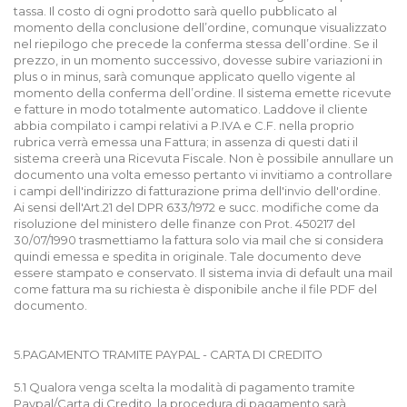
tassa. Il costo di ogni prodotto sarà quello pubblicato al
momento della conclusione dell’ordine, comunque visualizzato
nel riepilogo che precede la conferma stessa dell’ordine. Se il
prezzo, in un momento successivo, dovesse subire variazioni in
plus o in minus, sarà comunque applicato quello vigente al
momento della conferma dell’ordine. Il sistema emette ricevute
e fatture in modo totalmente automatico. Laddove il cliente
abbia compilato i campi relativi a P.IVA e C.F. nella proprio
rubrica verrà emessa una Fattura; in assenza di questi dati il
sistema creerà una Ricevuta Fiscale. Non è possibile annullare un
documento una volta emesso pertanto vi invitiamo a controllare
i campi dell'indirizzo di fatturazione prima dell'invio dell'ordine.
Ai sensi dell'Art.21 del DPR 633/1972 e succ. modifiche come da
risoluzione del ministero delle finanze con Prot. 450217 del
30/07/1990 trasmettiamo la fattura solo via mail che si considera
quindi emessa e spedita in originale. Tale documento deve
essere stampato e conservato. Il sistema invia di default una mail
come fattura ma su richiesta è disponibile anche il file PDF del
documento.
5.PAGAMENTO TRAMITE PAYPAL - CARTA DI CREDITO
5.1 Qualora venga scelta la modalità di pagamento tramite
Paypal/Carta di Credito, la procedura di pagamento sarà