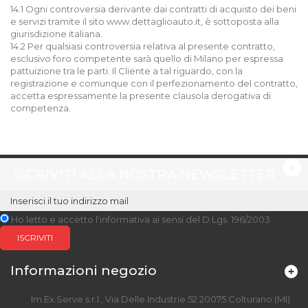
14.1 Ogni controversia derivante dai contratti di acquisto dei beni
e servizi tramite il sito www.dettaglioauto.it, è sottoposta alla
giurisdizione italiana.
14.2 Per qualsiasi controversia relativa al presente contratto,
esclusivo foro competente sarà quello di Milano per espressa
pattuizione tra le parti. Il Cliente a tal riguardo, con la
registrazione e comunque con il perfezionamento del contratto,
accetta espressamente la presente clausola derogativa di
competenza.
ISCRIVITI ALLA NOSTRA NEWSLETTER
Ho letto e accetto l'informativa ai sensi del D.Lgs. 196/2003
ISCRIVITI
Informazioni negozio
Im.Ex.Serve s.r.l., Via Delle Industrie 52 20075 Colturano (MI)