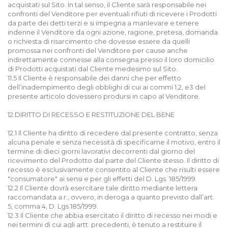
acquistati sul Sito. In tal senso, il Cliente sarà responsabile nei
confronti del Venditore per eventuali rifiuti di ricevere i Prodotti
da parte dei detti terzi e si impegna a manlevare e tenere
indenne il Venditore da ogni azione, ragione, pretesa, domanda
o richiesta di risarcimento che dovesse essere da quelli
promossa nei confronti del Venditore per cause anche
indirettamente connesse alla consegna presso il loro domicilio
di Prodotti acquistati dal Cliente medesimo sul Sito.
11.5 Il Cliente è responsabile dei danni che per effetto
dell’inadempimento degli obblighi di cui ai commi 1,2, e3 del
presente articolo dovessero prodursi in capo al Venditore.
12.DIRITTO DI RECESSO E RESTITUZIONE DEL BENE
12.1 Il Cliente ha diritto di recedere dal presente contratto, senza
alcuna penale e senza necessità di specificarne il motivo, entro il
termine di dieci giorni lavorativi decorrenti dal giorno del
ricevimento del Prodotto dal parte del Cliente stesso. Il diritto di
recesso è esclusivamente consentito al Cliente che risulti essere
"consumatore" ai sensi e per gli effetti del D. Lgs. 185/1999.
12.2 Il Cliente dovrà esercitare tale diritto mediante lettera
raccomandata a.r., ovvero, in deroga a quanto previsto dall’art.
5, comma 4, D. Lgs.185/1999.
12.3 Il Cliente che abbia esercitato il diritto di recesso nei modi e
nei termini di cui agli artt. precedenti, è tenuto a restituire il