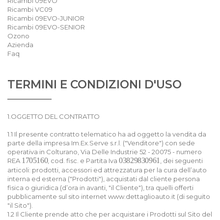
Ricambi 09EVO
Ricambi VC09
Ricambi 09EVO-JUNIOR
Ricambi 09EVO-SENIOR
Ozono
Azienda
Faq
TERMINI E CONDIZIONI D'USO
1.OGGETTO DEL CONTRATTO
1.1 Il presente contratto telematico ha ad oggetto la vendita da
parte della impresa Im.Ex.Serve s.r.l. ("Venditore") con sede
operativa in Colturano, Via Delle Industrie 52 - 20075 - numero
1705160
03829830961
REA
, cod. fisc. e Partita Iva
, dei seguenti
articoli: prodotti, accessori ed attrezzatura per la cura dell’auto
interna ed esterna ("Prodotti"), acquistati dal cliente persona
fisica o giuridica (d’ora in avanti, "il Cliente"), tra quelli offerti
pubblicamente sul sito internet
www.dettaglioauto.it
(di seguito
"il Sito").
1.2 Il Cliente prende atto che per acquistare i Prodotti sul Sito del