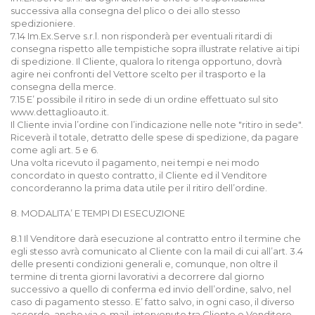
successiva alla consegna del plico o dei allo stesso
spedizioniere.
7.14 Im.Ex.Serve s.r.l. non risponderà per eventuali ritardi di
consegna rispetto alle tempistiche sopra illustrate relative ai tipi
di spedizione. Il Cliente, qualora lo ritenga opportuno, dovrà
agire nei confronti del Vettore scelto per il trasporto e la
consegna della merce.
7.15 E’ possibile il ritiro in sede di un ordine effettuato sul sito
www.dettaglioauto.it.
Il Cliente invia l’ordine con l’indicazione nelle note "ritiro in sede".
Riceverà il totale, detratto delle spese di spedizione, da pagare
come agli art. 5 e 6.
Una volta ricevuto il pagamento, nei tempi e nei modo
concordato in questo contratto, il Cliente ed il Venditore
concorderanno la prima data utile per il ritiro dell’ordine.
8. MODALITA’ E TEMPI DI ESECUZIONE
8.1 Il Venditore darà esecuzione al contratto entro il termine che
egli stesso avrà comunicato al Cliente con la mail di cui all’art. 3.4
delle presenti condizioni generali e, comunque, non oltre il
termine di trenta giorni lavorativi a decorrere dal giorno
successivo a quello di conferma ed invio dell’ordine, salvo, nel
caso di pagamento stesso. E’ fatto salvo, in ogni caso, il diverso
accordo, anche via e-mail, intervenuto tra Cliente e Venditore