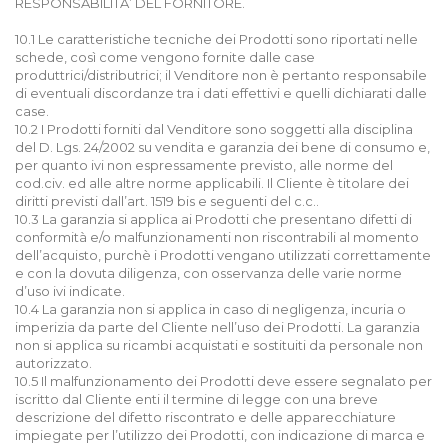
RESPONSABILITA’ DEL FORNITORE.
10.1 Le caratteristiche tecniche dei Prodotti sono riportati nelle
schede, così come vengono fornite dalle case
produttrici/distributrici; il Venditore non è pertanto responsabile
di eventuali discordanze tra i dati effettivi e quelli dichiarati dalle
case.
10.2 I Prodotti forniti dal Venditore sono soggetti alla disciplina
del D. Lgs. 24/2002 su vendita e garanzia dei bene di consumo e,
per quanto ivi non espressamente previsto, alle norme del
cod.civ. ed alle altre norme applicabili. Il Cliente è titolare dei
diritti previsti dall’art. 1519 bis e seguenti del c.c..
10.3 La garanzia si applica ai Prodotti che presentano difetti di
conformità e/o malfunzionamenti non riscontrabili al momento
dell’acquisto, purchè i Prodotti vengano utilizzati correttamente
e con la dovuta diligenza, con osservanza delle varie norme
d’uso ivi indicate.
10.4 La garanzia non si applica in caso di negligenza, incuria o
imperizia da parte del Cliente nell’uso dei Prodotti. La garanzia
non si applica su ricambi acquistati e sostituiti da personale non
autorizzato.
10.5 Il malfunzionamento dei Prodotti deve essere segnalato per
iscritto dal Cliente enti il termine di legge con una breve
descrizione del difetto riscontrato e delle apparecchiature
impiegate per l’utilizzo dei Prodotti, con indicazione di marca e