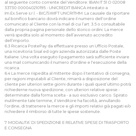
al seguente conto corrente del Venditore: IBAN IT 51 O 02008
33730 000040210195 - UNICREDIT BANCA intestato a
Im.Ex.Serve s.r.l. - BIC/SWIFT UNCRITMM. La causale da riportare
sul bonifico bancario dovrà indicare il numero dell’ordine
comunicato al Cliente con la mail di cui l’art. 3.5 o consultabile
dalla propria pagina personale dello storico ordini. La merce
verrà spedita solo al momento dell’avvenuto accredito
dell’importo.
6.3 Ricarica PostePay da effettuare presso un Ufficio Postale,
una ricevitoria Sisal ed ogni azienda autorizzata dalle Poste
Italiane. Una volta eseguito il pagamento sarà sufficiente inviare
una mail comunicando il numero d'ordine e l'esecuzione della
ricarica.
6.4 La merce rispedita al mittente dopo il tentativo di consegna,
per ragioni imputabili al Cliente, rimarrà a disposizione del
cliente per ulteriori sette giorni durante i quali quest’ultimo potrà
richiederne nuova spedizione, con ulteriori relative spese -
determinate dalla forma scelta - a suo esclusivo carico. Spirato
inutilmente tale termine, il Venditore ha facoltà, annullando
l’ordine, di trattenere la merce e gli importi relativi già pagati e/o
richiedere il rimborso di tutte le spese sostenute.
7. MODALITA’ DI SPEDIZIONE E RELATIVE SPESE DI TRASPORTO
E CONSEGNA