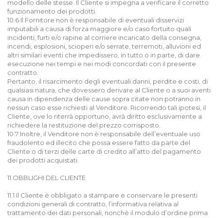
modello delle stesse. Il Cliente si impegna a verificare il corretto
funzionamento dei prodotti.
10.6 Il Fornitore non è responsabile di eventuali disservizi
imputabili a causa di forza maggiore e/o caso fortuito quali
incidenti, furti e/o rapine al corriere incaricato della consegna,
incendi, esplosioni, scioperi e/o serrate, terremoti, alluvioni ed
altri similari eventi che impedissero, in tutto o in parte, di dare
esecuzione nei tempi e nei modi concordati con il presente
contratto.
Pertanto, il risarcimento degli eventuali danni, perdite e costi, di
qualsiasi natura, che dovessero derivare al Cliente o a suoi aventi
causa in dipendenza delle cause sopra citate non potranno in
nessun caso esse richiesti al Venditore. Ricorrendo tali ipotesi, il
Cliente, ove lo riterrà opportuno, avrà diritto esclusivamente a
richiedere la restituzione del prezzo corrisposto.
10.7 Inoltre, il Venditore non è responsabile dell’eventuale uso
fraudolento ed illecito che possa essere fatto da parte del
Cliente o di terzi delle carte di credito all’atto del pagamento
dei prodotti acquistati.
11.OBBLIGHI DEL CLIENTE
11.1 Il Cliente è obbligato a stampare e conservare le presenti
condizioni generali di contratto, l’informativa relativa al
trattamento dei dati personali, nonchè il modulo d’ordine prima