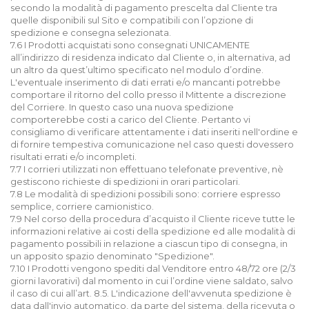
secondo la modalità di pagamento prescelta dal Cliente tra
quelle disponibili sul Sito e compatibili con l’opzione di
spedizione e consegna selezionata.
7.6 I Prodotti acquistati sono consegnati UNICAMENTE
all’indirizzo di residenza indicato dal Cliente o, in alternativa, ad
un altro da quest’ultimo specificato nel modulo d’ordine.
L'eventuale inserimento di dati errati e/o mancanti potrebbe
comportare il ritorno del collo presso il Mittente a discrezione
del Corriere. In questo caso una nuova spedizione
comporterebbe costi a carico del Cliente. Pertanto vi
consigliamo di verificare attentamente i dati inseriti nell'ordine e
di fornire tempestiva comunicazione nel caso questi dovessero
risultati errati e/o incompleti.
7.7 I corrieri utilizzati non effettuano telefonate preventive, nè
gestiscono richieste di spedizioni in orari particolari.
7.8 Le modalità di spedizioni possibili sono: corriere espresso
semplice, corriere camionistico.
7.9 Nel corso della procedura d’acquisto il Cliente riceve tutte le
informazioni relative ai costi della spedizione ed alle modalità di
pagamento possibili in relazione a ciascun tipo di consegna, in
un apposito spazio denominato "Spedizione".
7.10 I Prodotti vengono spediti dal Venditore entro 48/72 ore (2/3
giorni lavorativi) dal momento in cui l’ordine viene saldato, salvo
il caso di cui all’art. 8.5. L'indicazione dell'avvenuta spedizione è
data dall'invio automatico, da parte del sistema, della ricevuta o