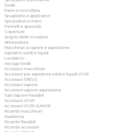
Swab
Panni in microfibra
Spugnette e applicatori
Spruzzatori a mano
Pennelli e spazzole
Coperture
Angolo delle occasioni
Attrezzature
Macchinari a vapore e aspirazione
Aspiratori solidi e liquidi
Lucidatrici
Asciuga Sedili
Accessori macchinari
Accessori per aspiratore solidi e liquidi VC09
Accessori 09EVO
Accessori vapore
Accessori vapore-aspirazione
Tubi Vapore Flessibili
Accessori VC09
Accessori VC09-JUNIOR
Ricambi macchinari
Assistenza
Ricambi flessibili
Ricambi accessori