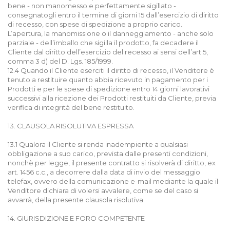
bene - non manomesso e perfettamente sigillato -
consegnatogli entro il termine di giorni 15 dall’esercizio di diritto
di recesso, con spese di spedizione a proprio carico.
L’apertura, la manomissione o il danneggiamento - anche solo
parziale - dell’imballo che sigilla il prodotto, fa decadere il
Cliente dal diritto dell’esercizio del recesso ai sensi dell’art.5,
comma 3 d) del D. Lgs. 185/1999.
12.4 Quando il Cliente eserciti il diritto di recesso, il Venditore è
tenuto a restituire quanto abbia ricevuto in pagamento per i
Prodotti e per le spese di spedizione entro 14 giorni lavorativi
successivi alla ricezione dei Prodotti restituiti da Cliente, previa
verifica di integrità del bene restituito.
13. CLAUSOLA RISOLUTIVA ESPRESSA
13.1 Qualora il Cliente si renda inadempiente a qualsiasi
obbligazione a suo carico, prevista dalle presenti condizioni,
nonchè per legge, il presente contratto si risolverà di diritto, ex
art. 1456 c.c., a decorrere dalla data di invio del messaggio
telefax, ovvero della comunicazione e-mail mediante la quale il
Venditore dichiara di volersi avvalere, come se del caso si
avvarrà, della presente clausola risolutiva.
14. GIURISDIZIONE E FORO COMPETENTE