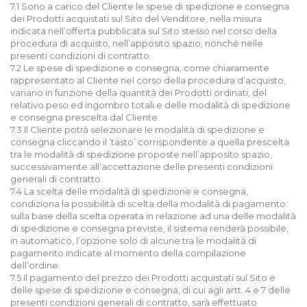
7.1 Sono a carico del Cliente le spese di spedizione e consegna
dei Prodotti acquistati sul Sito del Venditore, nella misura
indicata nell’offerta pubblicata sul Sito stesso nel corso della
procedura di acquisto, nell’apposito spazio, nonchè nelle
presenti condizioni di contratto.
7.2 Le spese di spedizione e consegna, come chiaramente
rappresentato al Cliente nel corso della procedura d’acquisto,
variano in funzione della quantità dei Prodotti ordinati, del
relativo peso ed ingombro totali e delle modalità di spedizione
e consegna prescelta dal Cliente.
7.3 Il Cliente potrà selezionare le modalità di spedizione e
consegna cliccando il ’tasto’ corrispondente a quella prescelta
tra le modalità di spedizione proposte nell’apposito spazio,
successivamente all’accettazione delle presenti condizioni
generali di contratto.
7.4 La scelta delle modalità di spedizione e consegna,
condiziona la possibilità di scelta della modalità di pagamento:
sulla base della scelta operata in relazione ad una delle modalità
di spedizione e consegna previste, il sistema renderà possibile,
in automatico, l’opzione solo di alcune tra le modalità di
pagamento indicate al momento della compilazione
dell’ordine.
7.5 Il pagamento del prezzo dei Prodotti acquistati sul Sito e
delle spese di spedizione e consegna, di cui agli artt. 4 e 7 delle
presenti condizioni generali di contratto, sarà effettuato