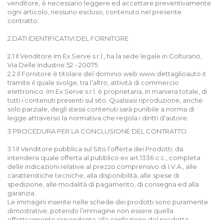
venditore, è necessario leggere ed accettare preventivamente
ogni articolo, nessuno escluso, contenuto nel presente
contratto.
2.DATI IDENTIFICATIVI DEL FORNITORE
2.1 Il Venditore Im.Ex.Serve s.r.l., ha la sede legale in Colturano,
Via Delle Industrie 52 - 20075
2.2 Il Fornitore è titolare del dominio web www.dettaglioauto.it
tramite il quale svolge, tra l’altro, attività di commercio
elettronico. Im.Ex.Serve s.r.l. è proprietaria, in maniera totale, di
tutti i contenuti presenti sul sito. Qualsiasi riproduzione, anche
solo parziale, degli stessi contenuti sarà punibile a norma di
legge attraverso la normativa che regola i diritti d'autore.
3.PROCEDURA PER LA CONCLUSIONE DEL CONTRATTO
3.1 Il Venditore pubblica sul Sito l’offerta dei Prodotti, da
intendersi quale offerta al pubblico ex art.1336 c.c., completa
delle indicazioni relative al prezzo comprensivo di I.V.A., alle
caratteristiche tecniche, alla disponibilità, alle spese di
spedizione, alle modalità di pagamento, di consegna ed alla
garanzia.
Le immagini inserite nelle schede dei prodotti sono puramente
dimostrative, potendo l’immagine non essere quella
effettivamente rispondente alla confezione del prodotto.