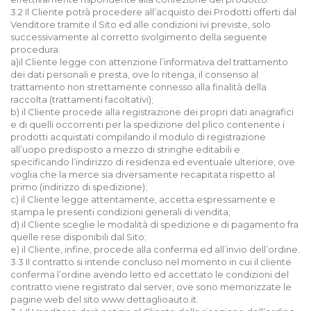
3.2 Il Cliente potrà procedere all’acquisto dei Prodotti offerti dal
Venditore tramite il Sito ed alle condizioni ivi previste, solo
successivamente al corretto svolgimento della seguente
procedura:
a)il Cliente legge con attenzione l’informativa del trattamento
dei dati personali e presta, ove lo ritenga, il consenso al
trattamento non strettamente connesso alla finalità della
raccolta (trattamenti facoltativi);
b) il Cliente procede alla registrazione dei propri dati anagrafici
e di quelli occorrenti per la spedizione del plico contenente i
prodotti acquistati compilando il modulo di registrazione
all’uopo predisposto a mezzo di stringhe editabili e
specificando l’indirizzo di residenza ed eventuale ulteriore, ove
voglia che la merce sia diversamente recapitata rispetto al
primo (indirizzo di spedizione);
c) il Cliente legge attentamente, accetta espressamente e
stampa le presenti condizioni generali di vendita;
d) il Cliente sceglie le modalità di spedizione e di pagamento fra
quelle rese disponibili dal Sito;
e) il Cliente, infine, procede alla conferma ed all’invio dell’ordine.
3.3 Il contratto si intende concluso nel momento in cui il cliente
conferma l’ordine avendo letto ed accettato le condizioni del
contratto viene registrato dal server, ove sono memorizzate le
pagine web del sito www.dettaglioauto.it.