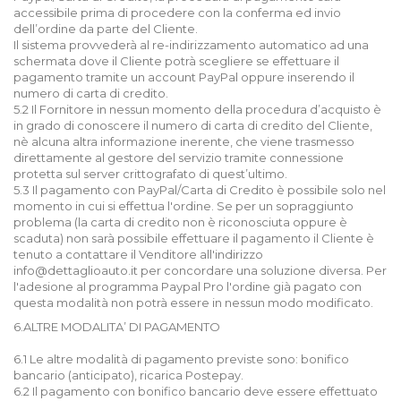
accessibile prima di procedere con la conferma ed invio
dell’ordine da parte del Cliente.
Il sistema provvederà al re-indirizzamento automatico ad una
schermata dove il Cliente potrà scegliere se effettuare il
pagamento tramite un account PayPal oppure inserendo il
numero di carta di credito.
5.2 Il Fornitore in nessun momento della procedura d’acquisto è
in grado di conoscere il numero di carta di credito del Cliente,
nè alcuna altra informazione inerente, che viene trasmesso
direttamente al gestore del servizio tramite connessione
protetta sul server crittografato di quest’ultimo.
5.3 Il pagamento con PayPal/Carta di Credito è possibile solo nel
momento in cui si effettua l'ordine. Se per un sopraggiunto
problema (la carta di credito non è riconosciuta oppure è
scaduta) non sarà possibile effettuare il pagamento il Cliente è
tenuto a contattare il Venditore all'indirizzo
info@dettaglioauto.it per concordare una soluzione diversa. Per
l'adesione al programma Paypal Pro l'ordine già pagato con
questa modalità non potrà essere in nessun modo modificato.
6.ALTRE MODALITA’ DI PAGAMENTO
6.1 Le altre modalità di pagamento previste sono: bonifico
bancario (anticipato), ricarica Postepay.
6.2 Il pagamento con bonifico bancario deve essere effettuato