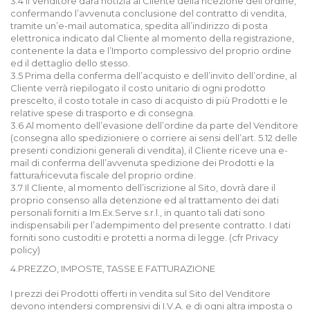
3.4 Il Venditore darà notizia al Cliente della ricezione dell’ordine,
confermando l’avvenuta conclusione del contratto di vendita,
tramite un’e-mail automatica, spedita all’indirizzo di posta
elettronica indicato dal Cliente al momento della registrazione,
contenente la data e l’Importo complessivo del proprio ordine
ed il dettaglio dello stesso.
3.5 Prima della conferma dell’acquisto e dell’invito dell’ordine, al
Cliente verrà riepilogato il costo unitario di ogni prodotto
prescelto, il costo totale in caso di acquisto di più Prodotti e le
relative spese di trasporto e di consegna.
3.6 Al momento dell’evasione dell’ordine da parte del Venditore
(consegna allo spedizioniere o corriere ai sensi dell’art. 5.12 delle
presenti condizioni generali di vendita), il Cliente riceve una e-
mail di conferma dell’avvenuta spedizione dei Prodotti e la
fattura/ricevuta fiscale del proprio ordine.
3.7 Il Cliente, al momento dell’iscrizione al Sito, dovrà dare il
proprio consenso alla detenzione ed al trattamento dei dati
personali forniti a Im.Ex.Serve s.r.l., in quanto tali dati sono
indispensabili per l’adempimento del presente contratto. I dati
forniti sono custoditi e protetti a norma di legge. (cfr Privacy
policy)
4.PREZZO, IMPOSTE, TASSE E FATTURAZIONE
I prezzi dei Prodotti offerti in vendita sul Sito del Venditore
devono intendersi comprensivi di I.V.A. e di ogni altra imposta o