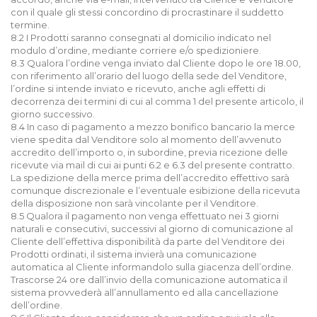
con il quale gli stessi concordino di procrastinare il suddetto
termine.
8.2 I Prodotti saranno consegnati al domicilio indicato nel
modulo d’ordine, mediante corriere e/o spedizioniere.
8.3 Qualora l’ordine venga inviato dal Cliente dopo le ore 18.00,
con riferimento all’orario del luogo della sede del Venditore,
l’ordine si intende inviato e ricevuto, anche agli effetti di
decorrenza dei termini di cui al comma 1 del presente articolo, il
giorno successivo.
8.4 In caso di pagamento a mezzo bonifico bancario la merce
viene spedita dal Venditore solo al momento dell’avvenuto
accredito dell’importo o, in subordine, previa ricezione delle
ricevute via mail di cui ai punti 6.2 e 6.3 del presente contratto.
La spedizione della merce prima dell’accredito effettivo sarà
comunque discrezionale e l’eventuale esibizione della ricevuta
della disposizione non sarà vincolante per il Venditore.
8.5 Qualora il pagamento non venga effettuato nei 3 giorni
naturali e consecutivi, successivi al giorno di comunicazione al
Cliente dell’effettiva disponibilità da parte del Venditore dei
Prodotti ordinati, il sistema invierà una comunicazione
automatica al Cliente informandolo sulla giacenza dell’ordine.
Trascorse 24 ore dall’invio della comunicazione automatica il
sistema provvederà all’annullamento ed alla cancellazione
dell’ordine.