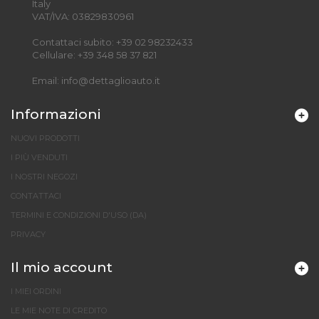
Italy
VAT/IVA: 03829830961
Contattaci subito:
+39 02 98232433
Cellulare:
+39 348 58 37 821
Email:
info@dettaglioauto.it
Informazioni
NUOVI PRODOTTI
I PIÙ VENDUTI
I NOSTRI NEGOZI
CONTATTACI
TERMINI E CONDIZIONI D'USO (DA)
PRIVACY
Il mio account
I MIEI ORDINI
LE MIE NOTE DI CREDITO