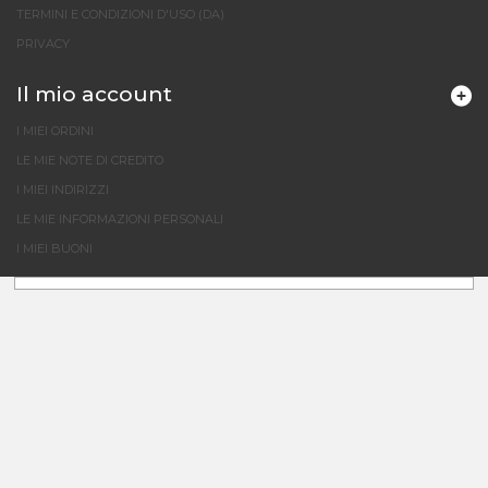
TERMINI E CONDIZIONI D'USO (DA)
PRIVACY
Il mio account
I MIEI ORDINI
LE MIE NOTE DI CREDITO
I MIEI INDIRIZZI
LE MIE INFORMAZIONI PERSONALI
I MIEI BUONI