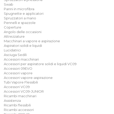
Swab
Panni in microfibra
Spugnette e applicatori
Spruzzatori a mano
Pennelli e spazzole
Coperture
Angolo delle occasioni
Attrezzature
Macchinari a vapore e aspirazione
Aspiratori solidi e liquidi
Lucidatrici
Asciuga Sedili
Accessori macchinari
Accessori per aspiratore solidi e liquidi VC09
Accessori 09EVO
Accessori vapore
Accessori vapore-aspirazione
Tubi Vapore Flessibili
Accessori VC09
Accessori VC09-JUNIOR
Ricambi macchinari
Assistenza
Ricambi flessibili
Ricambi accessori