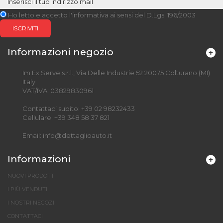
Ho letto e accetto l'informativa ai sensi del D.Lgs. 196/2003
ISCRIVITI
Informazioni negozio
Im.Ex.Serve s.r.l., Via Delle Industrie 52 20075 Colturano (MI)
Italy
VAT/IVA: 03829830961
Contattaci subito:
+39 02 98232433
Cellulare:
+39 348 58 37 821
Email:
info@dettaglioauto.it
Informazioni
NUOVI PRODOTTI
I PIÙ VENDUTI
I NOSTRI NEGOZI
CONTATTACI