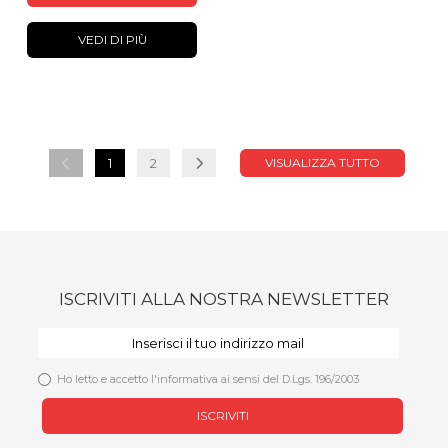
VEDI DI PIÙ
1
2
VISUALIZZA TUTTO
ISCRIVITI ALLA NOSTRA NEWSLETTER
Ho letto e accetto l'informativa ai sensi del D.Lgs. 196/2003
ISCRIVITI