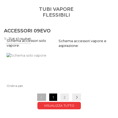
TUBI VAPORE
FLESSIBILI
ACCESSORI 09EVO
1 - 21 di 41 risultati
Schema accessori solo
Schema accessori vapore e
vapore:
aspirazione:
Ordina per
1
2
VISUALIZZA TUTTO